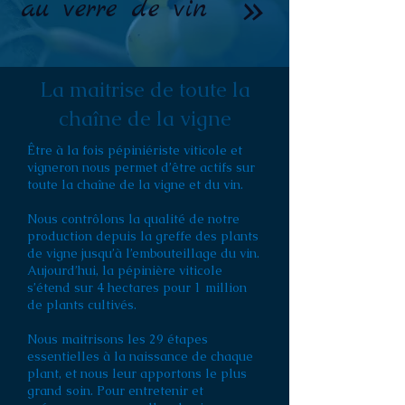
«
au verre de vin
La maitrise de toute la
chaîne de la vigne
Être à la fois pépiniériste viticole et
vigneron nous permet d’être actifs sur
toute la chaîne de la vigne et du vin.
Nous contrôlons la qualité de notre
production depuis la greffe des plants
de vigne jusqu’à l’embouteillage du vin.
Aujourd’hui, la pépinière viticole
s’étend sur 4 hectares pour 1 million
de plants cultivés.
Nous maitrisons les 29 étapes
essentielles à la naissance de chaque
plant, et
nous leur apportons le plus
grand soin. Pour entretenir et