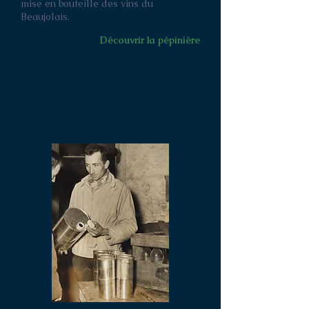
mise en bouteille des vins du
Beaujolais.
Découvrir la pépinière