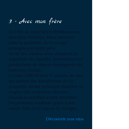
3 - Avec mon frère
En 1981, je reprends le flambeau avec
mon frère Frédéric. Nous œuvrons
dans la poursuite de l’ouvrage
entrepris par notre père.
Au fil des saisons, nous étendons la
superficie du vignoble, diversifions les
productions de vins et aménageons de
nouveaux locaux.
Ce sont 2500 hl pour 9 variétés de vins
qui sortent des installations de la
propriété alliant technique moderne et
respect des traditions viticoles.
Chacun a contribué à faire fructifier
l’exploitation familiale grâce à son
savoir-faire et à l’amour de la vigne.
Découvrir nos vins