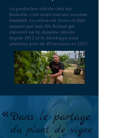
La production viticole chez les
Bouteille, c’est avant tout une vocation
familiale. La relève est d’ores et déjà
assurée par mon fils Roland qui
s’investit sur le domaine viticole
depuis 2012 et le développe pour
atteindre près de 45 hectares en 2023.
«
Dans le partage,
du plant de vigne