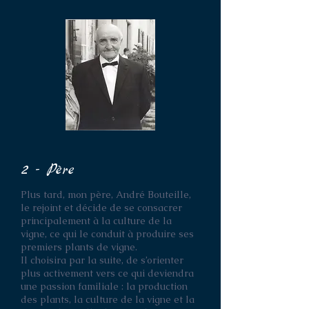
2 - Père
Plus tard, mon père, André Bouteille,
le rejoint et décide de se consacrer
principalement à la culture de la
vigne, ce qui le conduit à produire ses
premiers plants de vigne.
Il choisira par la suite, de s’orienter
plus activement vers ce qui deviendra
une passion familiale : la production
des plants, la culture de la vigne et la