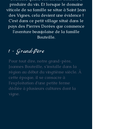
produire du vin. Et lorsque le domaine
viticole de sa famille se situe à Saint Jean
des Vignes, cela devient une évidence !
C’est dans ce petit village situé dans le
pays des Pierres Dorées que commence
l’aventure beaujolaise de la famille
Bouteille.
1 - Grand-Père
Pour tout dire, notre grand-père,
Joannes Bouteille, s’installe dans la
région au début du vingtième siècle. À
cette époque, il se consacre à
l’exploitation d'une petite ferme
dédiée à plusieurs cultures dont la
vigne.