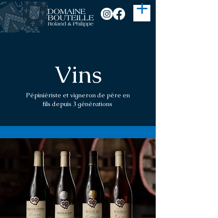
Vins
Pépiniériste et vigneron de père en
fils depuis 3 générations